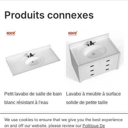
Produits connexes
Petit lavabo de salle de bain
Lavabo à meuble à surface
blanc résistant à l'eau
solide de petite taille
We use cookies to ensure that we give you the best experience
Tous droits réservés © 2024 Kingkonree International China
on and off our website. please review our
Politique De