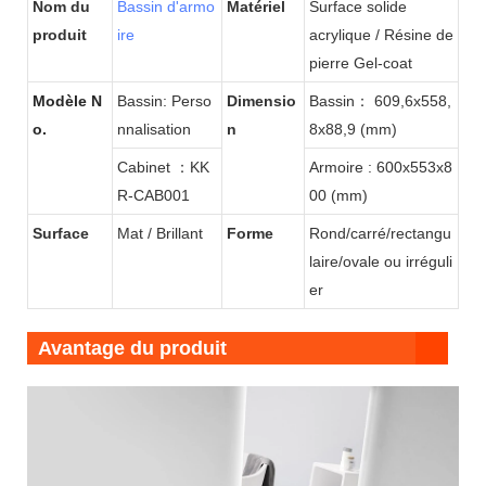
Nom du
Bassin d'armo
Matériel
Surface solide
produit
ire
acrylique / Résine de
pierre Gel-coat
Modèle N
Bassin: Perso
Dimensio
Bassin：
609,6x558,
o.
nnalisation
n
8x88,9 (mm)
Cabinet ：KK
Armoire :
600x553x8
R-CAB001
00 (mm)
Surface
Mat / Brillant
Forme
Rond/carré/rectangu
laire/ovale ou irréguli
er
Avantage du produit