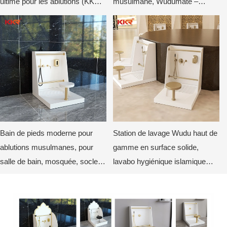
ultime pour les ablutions (KKR-
musulmane, Wudumate –
WUDU-31)
Lavabo à surface solide
Bain de pieds moderne pour
Station de lavage Wudu haut de
ablutions musulmanes, pour
gamme en surface solide,
salle de bain, mosquée, socle
lavabo hygiénique islamique
de lavage des pieds.
avec siège lave-pieds et barre
d'appui, unité Wudu de
mosquée pour des ablutions
efficaces