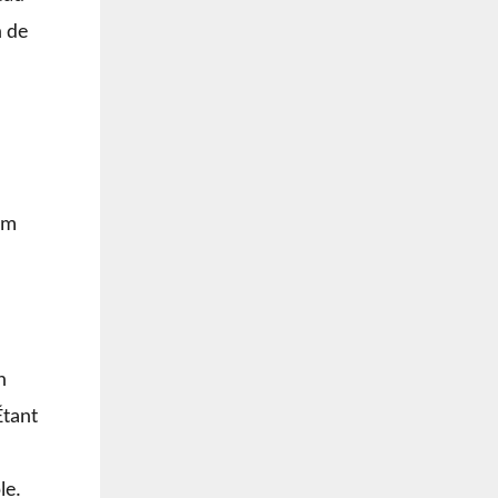
n de
um
n
Étant
le.