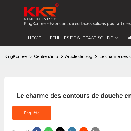
KingKonree - Fabricant de surfaces solides pour articles
HOME
FEUILLES DE SURFACE SOLIDE
A
KingKonree
Centre d'info
Article de blog
Le charme des c
Le charme des contours de douche en
Enquête