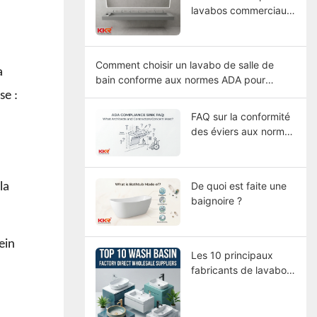
lavabos commerciaux
de grande longueur
Comment choisir un lavabo de salle de
a
bain conforme aux normes ADA pour
différents types de bâtiments ?
se :
FAQ sur la conformité
des éviers aux normes
ADA : Quelles sont les
principales
préoccupations des
De quoi est faite une
la
architectes et des
baignoire ?
entrepreneurs ?
ein
Les 10 principaux
fabricants de lavabos
en Chine