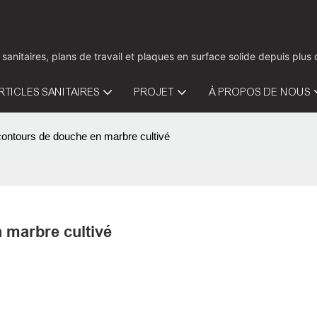
 sanitaires, plans de travail et plaques en surface solide depuis pl
RTICLES SANITAIRES
PROJET
À PROPOS DE NOUS
ontours de douche en marbre cultivé
 marbre cultivé