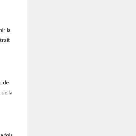
ir la
trait
c de
 de la
a fois