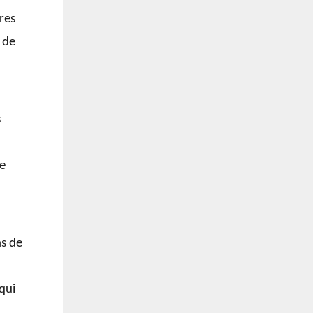
res
 de
s
se
ns de
qui