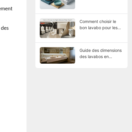
lement
Comment choisir le
bon lavabo pour les
 des
ablutions ?
Guide des dimensions
des lavabos en
surface solide pour la
conception des salles
de bains d'hôtel