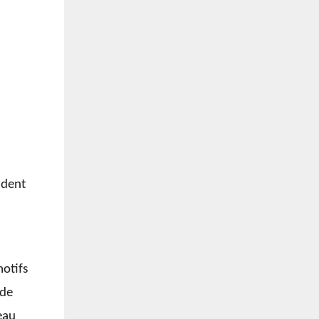
ndent
motifs
 de
eau