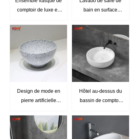
Ensemble vasque de
Lavabo de salle de
comptoir de luxe en
bain en surface
surface solide
solide gris de luxe,
texturée diamantée,
élégant lavabo rond à
solution moderne
poser pour intérieurs
pour meuble-lavabo
modernes
d'hôtel à double
vasque
Design de mode en
Hôtel au-dessus du
pierre artificielle
bassin de comptoir
Terrazzo Small Wash
avec évier rond de
Basins lavabo
lavabo d'art de
lavage de main KKR-
1144