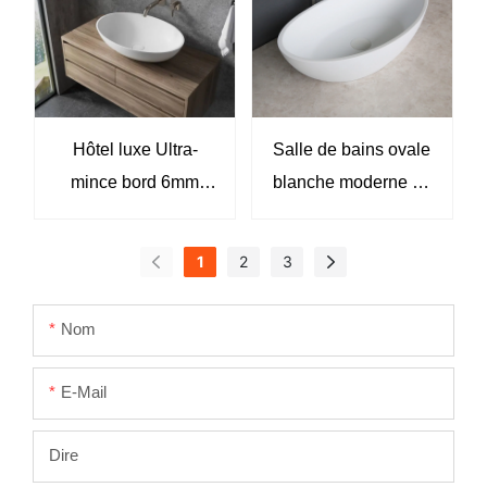
Hôtel luxe Ultra-
Salle de bains ovale
mince bord 6mm
blanche moderne en
Surface solide blanc
forme d'œuf, lavabo
mat lavabo éviers
de Table, lavabo de
1
2
3
KKR-2123
salle de bains, évier
KKR-2118
Nom
E-Mail
Dire