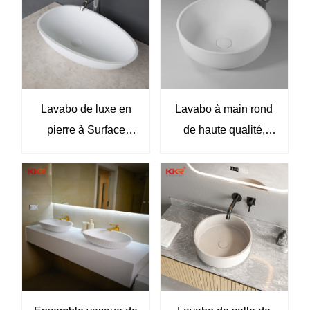
KKR
appartements
modernes
Lavabo de luxe en
Lavabo à main rond
pierre à Surface
de haute qualité,
solide pour bateau,
populaire, au-dessus
lavabo de salle de
du comptoir, évier de
bains, lavabo de
salle de bains KKR-
lavage des mains
2100-1
KKR-2117