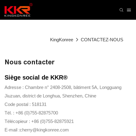
KingKonree
CONTACTEZ-NOUS
Nous contacter
Siège social de KKR®
Adresse : Chambre n° 2408-2508, bâtiment 5A, Longguang
Jiuzuan, district de Longhua, Shenzhen, Chine
Code postal : 518131
Tél. : +86 (0)755-82875700
Télécopieur : +86 (0)755-82875921
E-mail :cherry@kingkonree.com