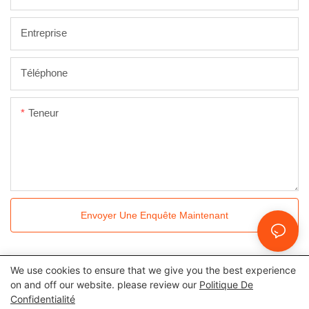
Entreprise
Téléphone
Teneur
Envoyer Une Enquête Maintenant
We use cookies to ensure that we give you the best experience
Tous droits réservés © 2024 Kingkonree International China
on and off our website. please review our
Politique De
Confidentialité
Surface Industrial Co., Ltd |
Politique de confidentialité
Plan du