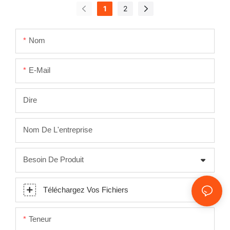
mesure pour salles
pierre artificielle,
1
2
de bains
évier en résine
commerciales et
acrylique M8868-
Nom
hôtelières
1200
E-Mail
Dire
Nom De L'entreprise
Besoin De Produit
Téléchargez Vos Fichiers
Teneur