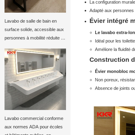
La configuration murale
Adapté aux personnes en
Évier intégré m
Lavabo de salle de bain en
surface solide, accessible aux
Le lavabo extra-lo
personnes à mobilité réduite |
Idéal pour les toilet
Vasque intégrée sur mesure
Améliore la fluidité d
avec base en métal
Construction d
Évier monobloc mou
Non poreux, résistan
Absence de joints ou
Lavabo commercial conforme
aux normes ADA pour écoles