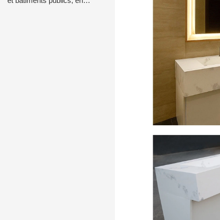
et bâtiments publics, en
surface solide résistante aux
moisissures