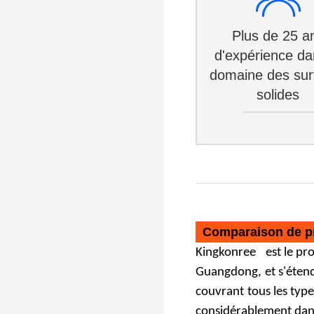
Plus de 25 a
d'expérience da
domaine des sur
solides
Comparaison de p
Kingkonree
est le pr
Guangdong,
et s'éten
couvrant
tous les type
considérablement dans