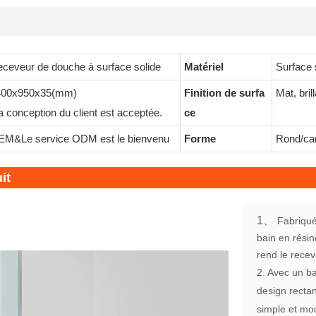
ceveur de douche à surface solide
Matériel
Surface 
400x950x35(mm)
Finition de surfa
Mat, bril
 conception du client est acceptée.
ce
M&Le service ODM est le bienvenu
Forme
Rond/car
it
1、
Fabriqué
bain en rési
rend le recev
2. Avec un ba
design rectan
simple et mo