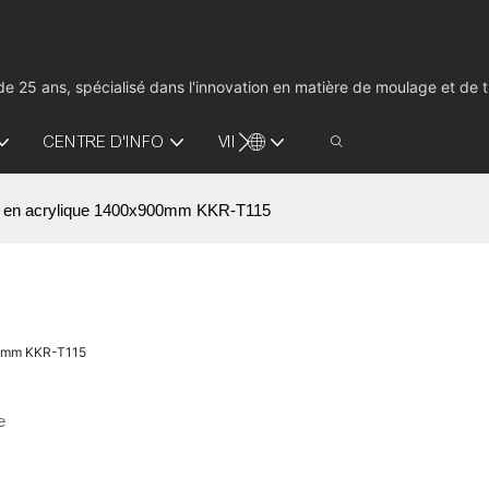
us de 25 ans, spécialisé dans l'innovation en matière de moulage et d
CENTRE D'INFO
VIDÉO
CONTACTEZ-NOUS
de en acrylique 1400x900mm KKR-T115
00mm KKR-T115
e