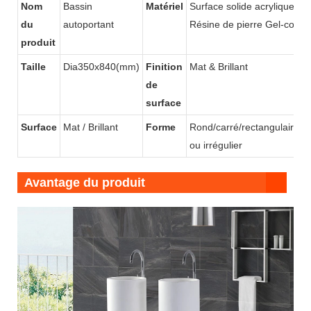
Nom
Bassin
Matériel
Surface solide acrylique /
du
autoportant
Résine de pierre Gel-coat
produit
Taille
Dia350x840(mm)
Finition
Mat & Brillant
de
surface
Surface
Mat / Brillant
Forme
Rond/carré/rectangulaire/o
ou irrégulier
Avantage du produit