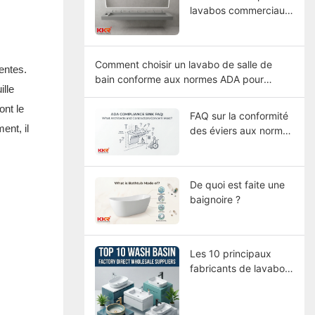
lavabos commerciaux
de grande longueur
Comment choisir un lavabo de salle de
entes.
bain conforme aux normes ADA pour
ille
différents types de bâtiments ?
ont le
FAQ sur la conformité
ent, il
des éviers aux normes
ADA : Quelles sont les
principales
préoccupations des
De quoi est faite une
architectes et des
baignoire ?
entrepreneurs ?
Les 10 principaux
fabricants de lavabos
en Chine