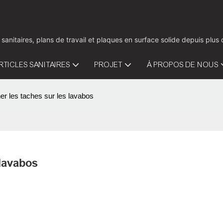
 sanitaires, plans de travail et plaques en surface solide depuis pl
RTICLES SANITAIRES
PROJET
À PROPOS DE NOUS
ner les taches sur les lavabos
 lavabos