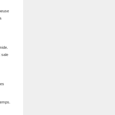
nneuse
a
mide.
t sale
des
 temps.