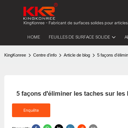
KingKonree - Fabricant de surfaces solides pour articles
HOME
FEUILLES DE SURFACE SOLIDE
A
KingKonree
Centre d'info
Article de blog
5 façons d'élimi
5 façons d'éliminer les taches sur les
Enquête