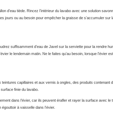
allon d'eau tiède. Rincez l'intérieur du lavabo avec une solution savo
 les jours ou au besoin pour empêcher la graisse de s'accumuler sur l
oudrez suffisamment d'eau de Javel sur la serviette pour la rendre hu
'évier le lendemain matin. Ne le faites qu'au besoin, lorsque l'évier es
ux teintures capillaires et aux vernis à ongles, des produits contenant 
urface finie du lavabo.
ement dans l’évier, car ils peuvent érafler et rayer la surface avec le
égouttoir à vaisselle dans l'évier.