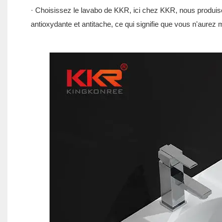
· Choisissez le lavabo de KKR, ici chez KKR, nous produiso
antioxydante et antitache, ce qui signifie que vous n'aur