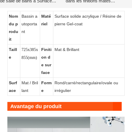
de salle de bains à Surface
dans les finitions mates
solide KKR-1910
élégantes-2-1748399933122796
Nom
Bassin a
Maté
Surface solide acrylique / Résine de
du p
utoporta
riel
pierre Gel-coat
rodu
nt
it
Taill
Finiti
Mat & Brillant
725x385x
e
on d
855(mm)
e sur
face
Surf
Mat / Bril
Form
Rond/carré/rectangulaire/ovale ou
ace
lant
e
irrégulier
Avantage du produit