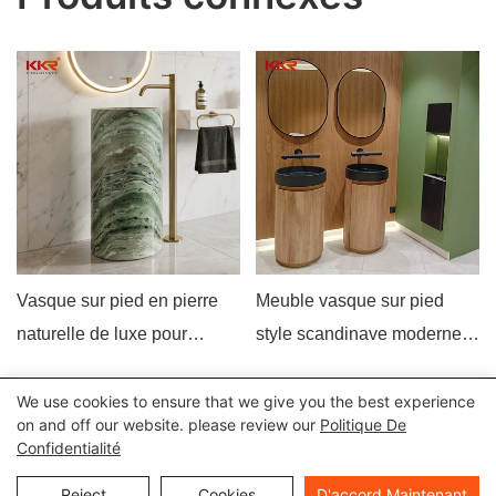
Vasque sur pied en pierre
Meuble vasque sur pied
naturelle de luxe pour
style scandinave moderne,
projets de salles de bains
aspect bois, pour salle de
d'hôtel
bain commerciale
We use cookies to ensure that we give you the best experience
Tous droits réservés © 2024 Kingkonree International China
on and off our website. please review our
Politique De
Confidentialité
Surface Industrial Co., Ltd |
Politique de confidentialité
Plan du
site
Reject
Cookies
D'accord Maintenant