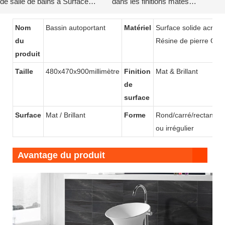
de salle de bains à Surface
dans les finitions mates
solide KKR-1910
élégantes-2-1748399933122796
Nom
Bassin autoportant
Matériel
Surface solide acryliq
du
Résine de pierre Gel-
produit
Taille
480x470x900millimètre
Finition
Mat & Brillant
de
surface
Surface
Mat / Brillant
Forme
Rond/carré/rectangula
ou irrégulier
Avantage du produit