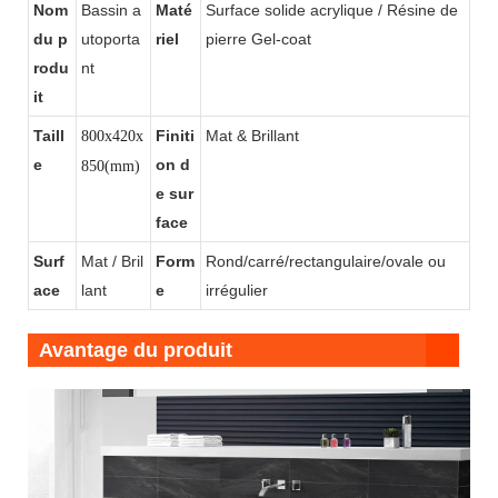
Nom
Bassin a
Maté
Surface solide acrylique / Résine de
du p
utoporta
riel
pierre Gel-coat
rodu
nt
it
Taill
Finiti
Mat & Brillant
800x420x
e
on d
850(mm)
e sur
face
Surf
Mat / Bril
Form
Rond/carré/rectangulaire/ovale ou
ace
lant
e
irrégulier
Avantage du produit