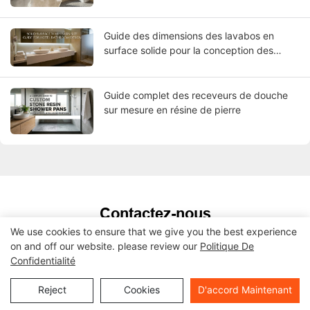
Guide des dimensions des lavabos en
surface solide pour la conception des
salles de bains d'hôtel
Guide complet des receveurs de douche
sur mesure en résine de pierre
Contactez-nous
We use cookies to ensure that we give you the best experience
Laissez simplement votre email ou votre numéro de téléphone
on and off our website. please review our
Politique De
dans le formulaire de contact afin que nous puissions vous
Confidentialité
envoyer un devis gratuit pour notre large gamme de modèles !
Reject
Cookies
D'accord Maintenant