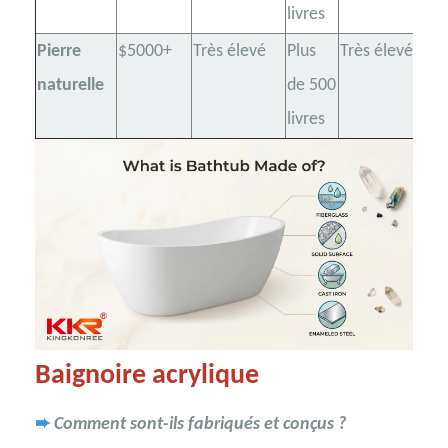
livres
Pierre
$5000+
Très élevé
Plus
Très élevé
Ex
naturelle
de 500
livres
Baignoire acrylique
➨
Comment sont-ils fabriqués et conçus ?