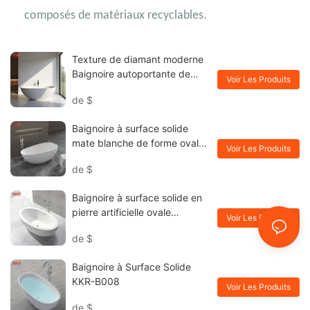
composés de matériaux recyclables.
Texture de diamant moderne
Baignoire autoportante de
Voir Les Produits
surface solide KKR-B127
de
$
Baignoire à surface solide
mate blanche de forme ovale
Voir Les Produits
Ellipse KKR-B001
de
$
Baignoire à surface solide en
pierre artificielle ovale
Voir Les Produits
autoportante pour salle de
de
$
bains de grande taille KKR-
B048
Baignoire à Surface Solide
KKR-B008
Voir Les Produits
de
$