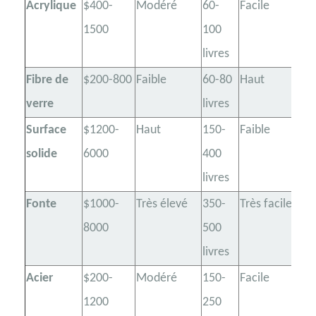
Acrylique
$400-
Modéré
60-
Facile
Bi
1500
100
livres
Fibre de
$200-800
Faible
60-80
Haut
Pa
verre
livres
Surface
$1200-
Haut
150-
Faible
Ex
solide
6000
400
livres
Fonte
$1000-
Très élevé
350-
Très facile
Ni
8000
500
su
livres
Acier
$200-
Modéré
150-
Facile
Fa
1200
250