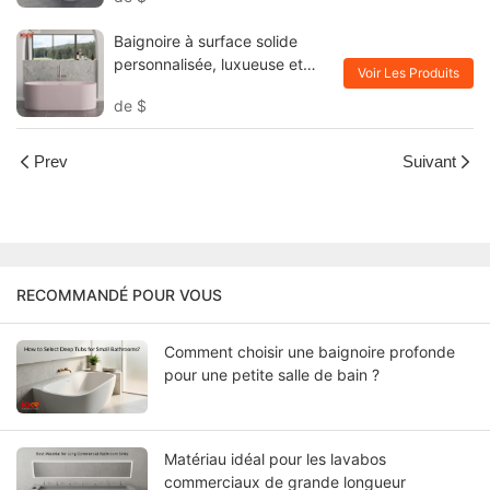
Baignoire à surface solide
personnalisée, luxueuse et
Voir Les Produits
élégante, pour salles de bains
de
$
d'hôtel KKR-B114
Prev
Suivant
RECOMMANDÉ POUR VOUS
Comment choisir une baignoire profonde
pour une petite salle de bain ?
Matériau idéal pour les lavabos
commerciaux de grande longueur