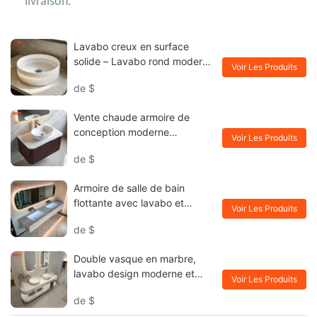
livraison.
Lavabo creux en surface
solide – Lavabo rond moderne
Voir Les Produits
à poser pour salles de bains
de
$
de luxe
Vente chaude armoire de
conception moderne
Voir Les Produits
personnalisée Vanité de salle
de
$
de bain murale pour les hôtels
avec bassin de lavage
Armoire de salle de bain
flottante avec lavabo et
Voir Les Produits
comptoir en marbre KKR-
de
$
M8891
Double vasque en marbre,
lavabo design moderne et
Voir Les Produits
allongé en surface solide
de
$