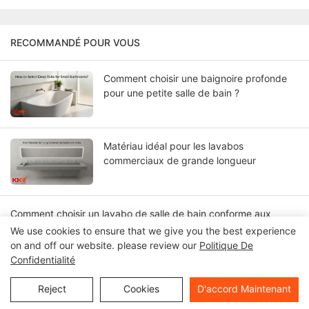
RECOMMANDÉ POUR VOUS
Comment choisir une baignoire profonde
pour une petite salle de bain ?
Matériau idéal pour les lavabos
commerciaux de grande longueur
Comment choisir un lavabo de salle de bain conforme aux
normes ADA pour différents types de bâtiments ?
We use cookies to ensure that we give you the best experience
on and off our website. please review our
Politique De
Confidentialité
FAQ sur la conformité des éviers aux
normes ADA : Quelles sont les principales
Reject
Cookies
D'accord Maintenant
préoccupations des architectes et des
entrepreneurs ?