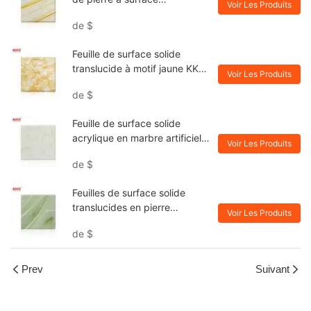
Voir Les Produits
nouvellement solide KKR-A106
de
$
Feuille de surface solide
translucide à motif jaune KKR-
Voir Les Produits
A105
de
$
Feuille de surface solide
acrylique en marbre artificiel
Voir Les Produits
transparent KKR-A028
de
$
Feuilles de surface solide
translucides en pierre
Voir Les Produits
acrylique KKR - A026
de
$
Prev
Suivant