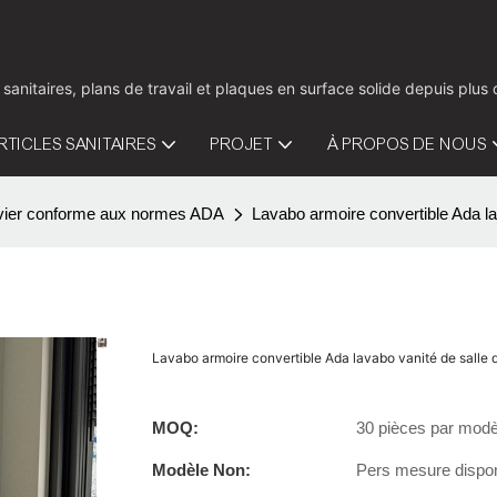
 sanitaires, plans de travail et plaques en surface solide depuis pl
RTICLES SANITAIRES
PROJET
À PROPOS DE NOUS
vier conforme aux normes ADA
Lavabo armoire convertible Ada la
Lavabo armoire convertible Ada lavabo vanité de salle
MOQ:
30 pièces par modè
Modèle Non:
Pers mesure dispon