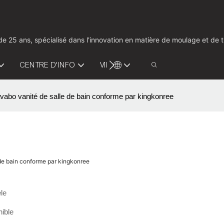
us de 25 ans, spécialisé dans l'innovation en matière de moulage et d
CENTRE D'INFO
VIDÉO
CONTACTEZ-NOUS
vabo vanité de salle de bain conforme par kingkonree
 de bain conforme par kingkonree
le
ible