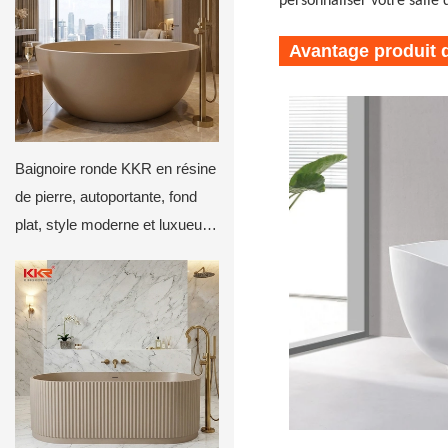
personnaliser votre salle 
Avantage produit d
Baignoire ronde KKR en résine
de pierre, autoportante, fond
plat, style moderne et luxueux,
profonde et circulaire, beige
mat