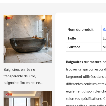
Nom du produit
Ba
Taille
1
Surface
Ma
Baignoires sur mesure
pe
Baignoires en résine
trouver un qui correspond
transparente de luxe,
largement utilisées dans
baignoires îlot en résine
différentes couleurs et t
transparente pour hôtels et
également disponibles che
villas
selon vos spécifications. 