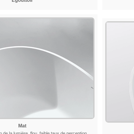
Égouttoir
Mat
n de la lumière, flou, faible taux de perception,