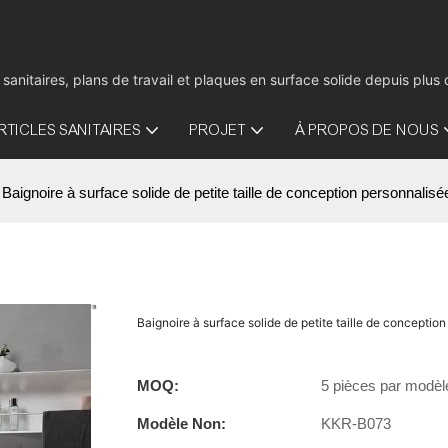
 sanitaires, plans de travail et plaques en surface solide depuis pl
RTICLES SANITAIRES
PROJET
À PROPOS DE NOUS
Baignoire à surface solide de petite taille de conception personnali
Baignoire à surface solide de petite taille de concept
MOQ:
5 pièces par modèl
Modèle Non:
KKR-B073