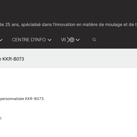
us de 25 ans, spécialisé dans l'innovation en matière de moulage et d
CENTRE D'INFO
VIDÉO
CONTACTEZ-NOUS
sée KKR-B073
ion personnalisée KKR-B073
e