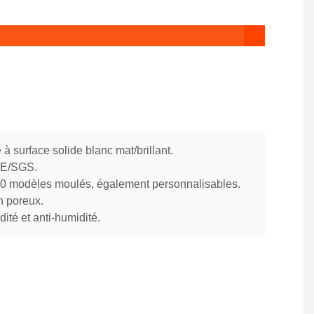
 à surface solide blanc mat/brillant.
 CE/SGS.
70 modèles moulés, également personnalisables.
n poreux.
dité et anti-humidité.