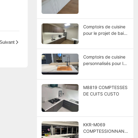
Comptoirs de cuisine
pour le projet de baie
de Timor East Timor
Suivant
Comptoirs de cuisine
personnalisés pour le
projet hôtelier de
villégiature italienne
M8819 COMPTESSES
DE CUITS CUSTO
KKR-M069
COMPTESSIONNANT
S CUITS POUR