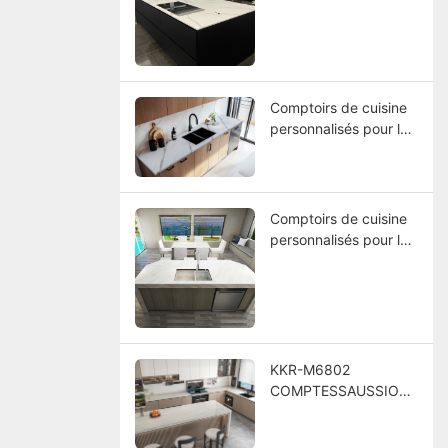
AMÉRICA
Comptoirs de cuisine
personnalisés pour le
projet de l'hôtel
America
Comptoirs de cuisine
personnalisés pour le
projet d'hôtel
KKR-M6802
COMPTESSAUSSION
S DE CUIE CUSTO