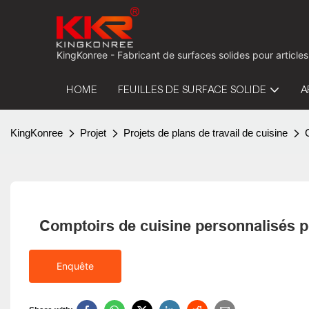
KingKonree - Fabricant de surfaces solides pour articles
HOME
FEUILLES DE SURFACE SOLIDE
A
KingKonree
Projet
Projets de plans de travail de cuisine
Comptoirs de cuisine personnalisés 
Enquête