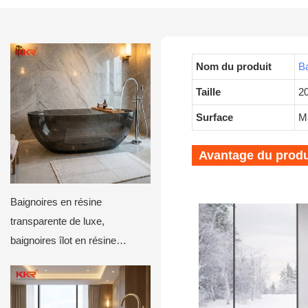
Nom du produit
Ba
Taille
2
Surface
Ma
Avantage du produ
Baignoires en résine
transparente de luxe,
baignoires îlot en résine
transparente pour hôtels et
villas