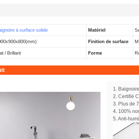
ignoire à surface solide
Matériel
Su
000x900x800(mm)
Finition de surface
Ma
t / Brillant
Forme
Ro
it
1. Baignoire
2. Certifié
3. Plus de 
4. 100% no
5. Anti-humi