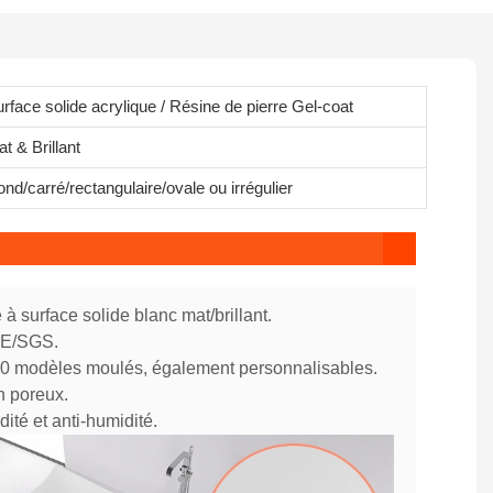
rface solide acrylique / Résine de pierre Gel-coat
t & Brillant
nd/carré/rectangulaire/ovale ou irrégulier
 à surface solide blanc mat/brillant.
 CE/SGS.
70 modèles moulés, également personnalisables.
n poreux.
dité et anti-humidité.