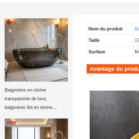
Nom du produit
Ba
Taille
1
Surface
Ma
Avantage du produ
Baignoires en résine
transparente de luxe,
baignoires îlot en résine
transparente pour hôtels et
villas