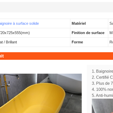
ignoire à surface solide
Matériel
Su
720x725x555(mm)
Finition de surface
Ma
t / Brillant
Forme
Ro
it
1. Baignoire
2. Certifié
3. Plus de 
4. 100% no
5. Anti-humi