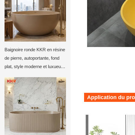
Baignoire ronde KKR en résine
de pierre, autoportante, fond
plat, style moderne et luxueux,
profonde et circulaire, beige
mat
Application du pro