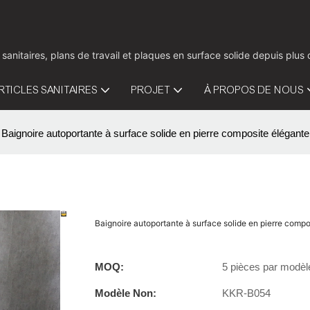
 sanitaires, plans de travail et plaques en surface solide depuis pl
RTICLES SANITAIRES
PROJET
À PROPOS DE NOUS
Baignoire autoportante à surface solide en pierre composite élégan
Baignoire autoportante à surface solide en pierre com
MOQ:
5 pièces par modèl
Modèle Non:
KKR-B054