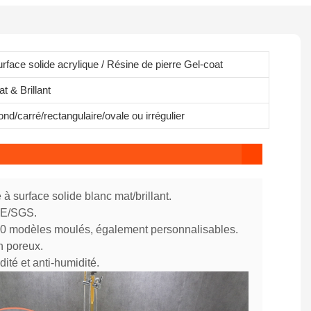
rface solide acrylique / Résine de pierre Gel-coat
t & Brillant
nd/carré/rectangulaire/ovale ou irrégulier
 à surface solide blanc mat/brillant.
 CE/SGS.
70 modèles moulés, également personnalisables.
n poreux.
dité et anti-humidité.