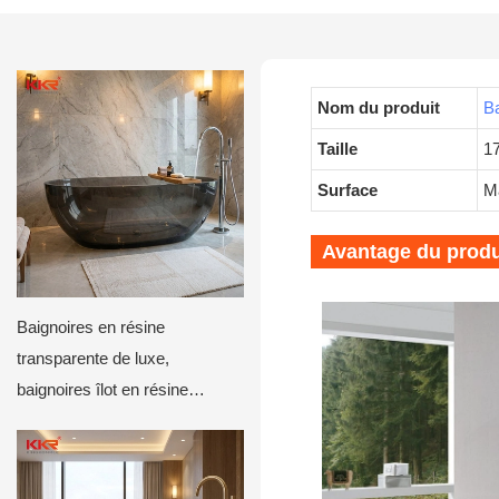
Nom du produit
Ba
Taille
1
Surface
Ma
Avantage du produ
Baignoires en résine
transparente de luxe,
baignoires îlot en résine
transparente pour hôtels et
villas