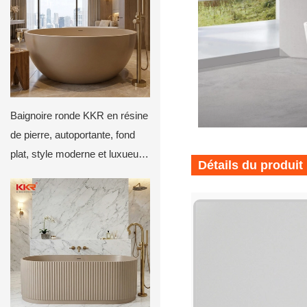
Baignoire ronde KKR en résine
de pierre, autoportante, fond
plat, style moderne et luxueux,
Détails du produit
profonde et circulaire, beige
mat