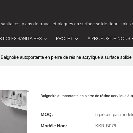
 sanitaires, plans de travail et plaques en surface solide depuis pl
RTICLES SANITAIRES
PROJET
À PROPOS DE NOUS
Baignoire autoportante en pierre de résine acrylique à surface soli
Baignoire autoportante en pierre de résine acrylique à
MOQ:
5 pièces par modèl
Modèle Non:
KKR-B079