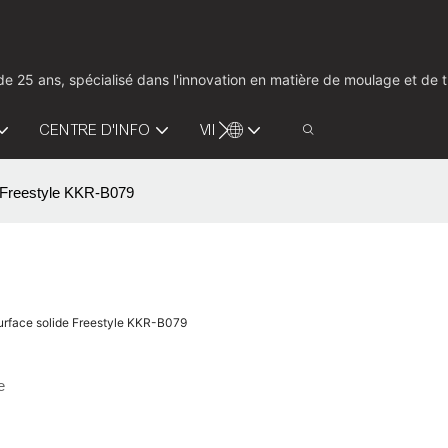
us de 25 ans, spécialisé dans l'innovation en matière de moulage et d
CENTRE D'INFO
VIDÉO
CONTACTEZ-NOUS
de Freestyle KKR-B079
 surface solide Freestyle KKR-B079
e