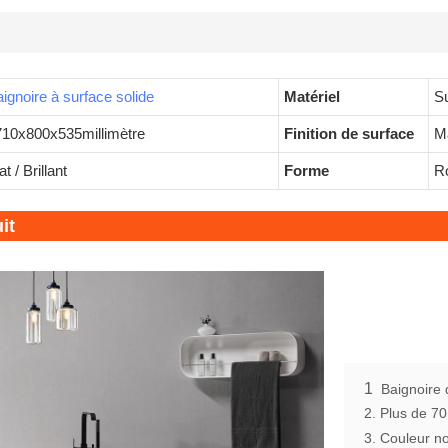
ignoire à surface solide
Matériel
Su
710x800x535millimètre
Finition de surface
Ma
t / Brillant
Forme
Ro
it
1
Baignoire d
2. Plus de 70
3. Couleur noi