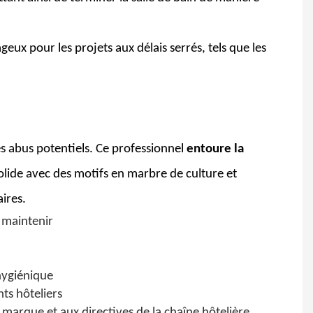
x pour les projets aux délais serrés, tels que les
des abus potentiels. Ce professionnel
entoure la
olide avec des motifs en marbre de culture et
aires.
& maintenir
 hygiénique
nts hôteliers
arque et aux directives de la chaîne hôtelière.