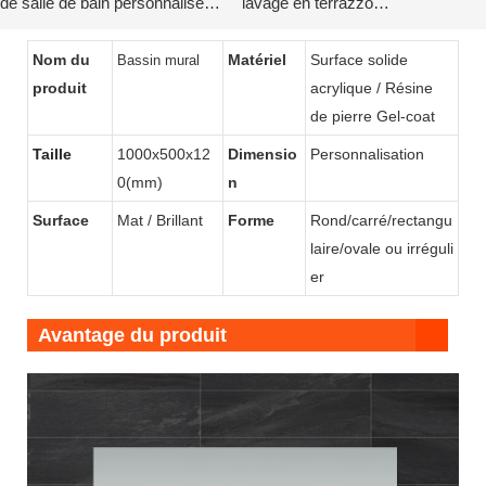
de salle de bain personnalisé
lavage en terrazzo
avec dos incurvé par KKR
personnalisés
Nom du
Matériel
Surface solide
Bassin mural
produit
acrylique / Résine
de pierre Gel-coat
Taille
1000x500x12
Dimensio
Personnalisation
0(mm)
n
Surface
Mat / Brillant
Forme
Rond/carré/rectangu
laire/ovale ou irréguli
er
Avantage du produit