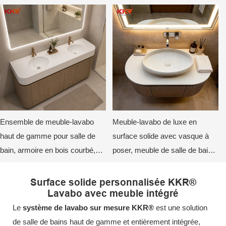
meubles-lavabos pour hôtels de
luxe
Ensemble de meuble-lavabo
Meuble-lavabo de luxe en
haut de gamme pour salle de
surface solide avec vasque à
bain, armoire en bois courbé,
poser, meuble de salle de bain
plateau durable non poreux,
moderne sur mesure pour
miroir rétroéclairé par LED
hôtels
Surface solide personnalisée KKR®
Lavabo avec meuble intégré
Le
système de lavabo sur mesure KKR®
est une solution
de salle de bains haut de gamme et entièrement intégrée,