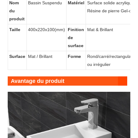
Nom
Bassin Suspendu
Matériel
Surface solide acrylique /
du
Résine de pierre Gel-coat
produit
Taille
400x220x100(mm)
Finition
Mat & Brillant
de
surface
Surface
Mat / Brillant
Forme
Rond/carré/rectangulaire/
ou irrégulier
Avantage du produit