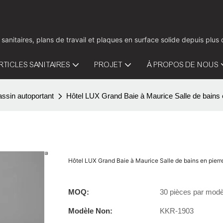
 sanitaires, plans de travail et plaques en surface solide depuis pl
RTICLES SANITAIRES
PROJET
À PROPOS DE NOUS
ssin autoportant
Hôtel LUX Grand Baie à Maurice Salle de bains e
Hôtel LUX Grand Baie à Maurice Salle de bains en pierr
MOQ:
30 pièces par modè
Modèle Non:
KKR-1903