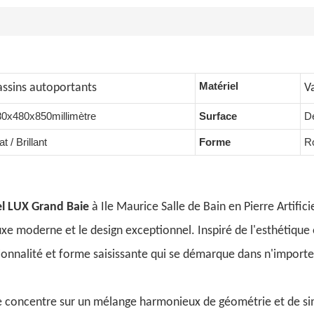
Matériel
assins autoportants
V
80x480x850millimètre
Surface
De
t / Brillant
Forme
Ro
l LUX Grand Baie
à Ile Maurice Salle de Bain en Pierre Artifici
luxe moderne et le design exceptionnel. Inspiré de l'esthétiq
ionnalité et forme saisissante qui se démarque dans n'importe 
e concentre sur un mélange harmonieux de géométrie et de sim