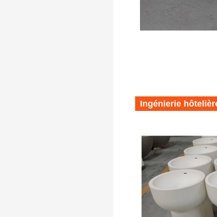
élégantes-2-
1748399933122796
Ingénierie hôtelièr