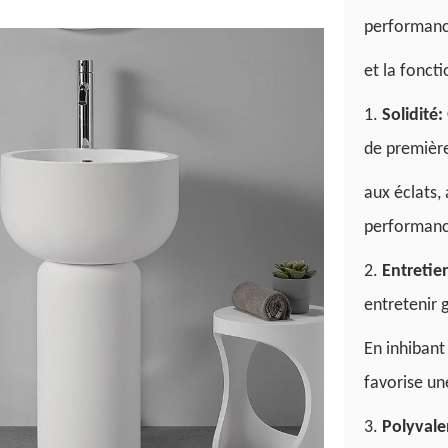
performan
et la foncti
1.
Solidité:
de première
aux éclats,
performanc
2.
Entretie
entretenir 
En inhibant
favorise u
3.
Polyval