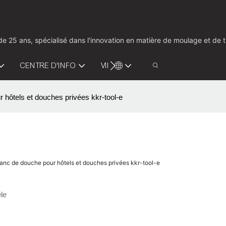
us de 25 ans, spécialisé dans l'innovation en matière de moulage et d
CENTRE D'INFO
VIDÉO
CONTACTEZ-NOUS
 hôtels et douches privées kkr-tool-e
banc de douche pour hôtels et douches privées kkr-tool-e
le