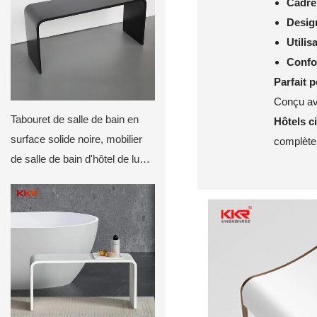
Cadre
Desig
Utilis
Confor
Parfait p
Conçu ave
Tabouret de salle de bain en
Hôtels c
surface solide noire, mobilier
complètent
de salle de bain d'hôtel de luxe,
tabouret sur mesure pour
contrats