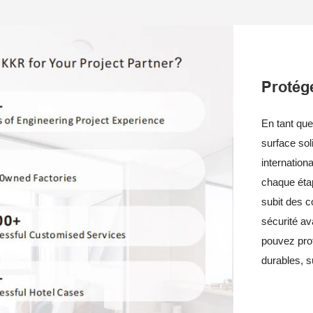
Protég
En tant que
surface sol
internatio
chaque étap
subit des c
sécurité av
pouvez profi
durables, sû