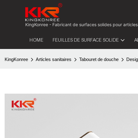
KingKonree - Fabricant de surfaces solides pour articles
HOME
FEUILLES DE SURFACE SOLIDE
A
KingKonree
Articles sanitaires
Tabouret de douche
Desig