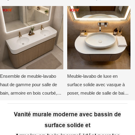
meubles-lavabos pour hôtels de
luxe
Ensemble de meuble-lavabo
Meuble-lavabo de luxe en
haut de gamme pour salle de
surface solide avec vasque à
bain, armoire en bois courbé,
poser, meuble de salle de bain
plateau durable non poreux,
moderne sur mesure pour
miroir rétroéclairé par LED
hôtels
Vanité murale moderne avec bassin de
surface solide et