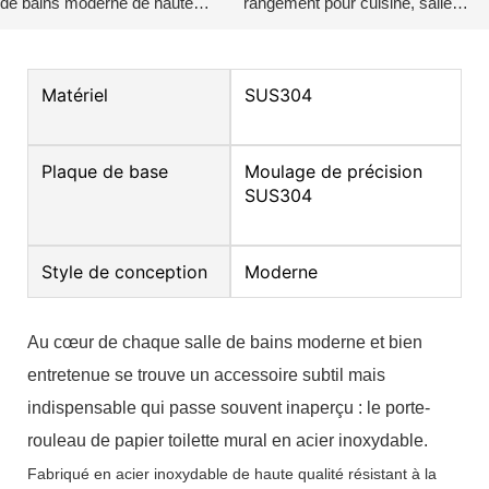
de bains moderne de haute
rangement pour cuisine, salle
qualité KKR-3709
de bains, porte-rouleau de
papier toilette mural en acier
Matériel
SUS304
inoxydable
Plaque de base
Moulage de précision
SUS304
Style de conception
Moderne
Au cœur de chaque salle de bains moderne et bien
entretenue se trouve un accessoire subtil mais
indispensable qui passe souvent inaperçu : le porte-
rouleau de papier toilette mural en acier inoxydable.
Fabriqué en acier inoxydable de haute qualité résistant à la