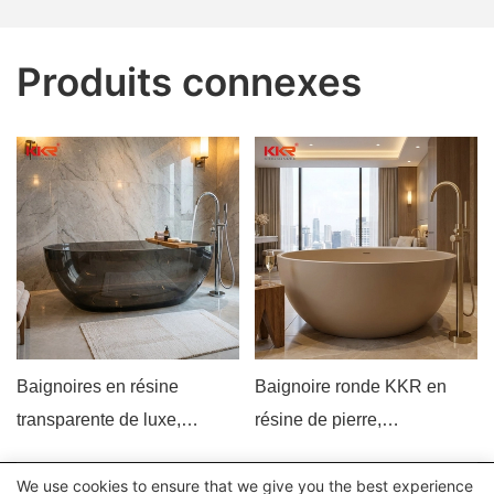
Produits connexes
Baignoires en résine
Baignoire ronde KKR en
transparente de luxe,
résine de pierre,
baignoires îlot en résine
autoportante, fond plat, style
transparente pour hôtels et
moderne et luxueux,
We use cookies to ensure that we give you the best experience