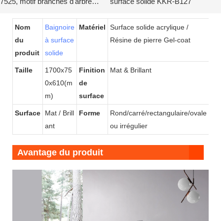
7525, motif branches d'arbre
surface solide KKR-B127
KKR-B114
Nom
Baignoire
Matériel
Surface solide acrylique /
du
à surface
Résine de pierre Gel-coat
produit
solide
Taille
1700x75
Finition
Mat & Brillant
0x610(m
de
m)
surface
Surface
Mat / Brill
Forme
Rond/carré/rectangulaire/ovale
ant
ou irrégulier
Avantage du produit