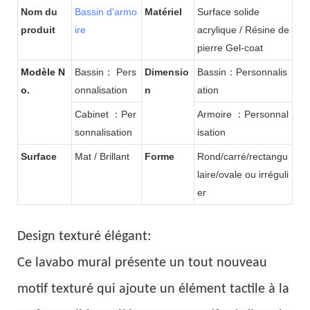
Nom du
Bassin d'armo
Matériel
Surface solide
de l'hôtel KKR-M8818-2
produit
ire
acrylique / Résine de
pierre Gel-coat
Modèle N
Bassin： Pers
Dimensio
Bassin：Personnalis
o.
onnalisation
n
ation
Cabinet ：Per
Armoire ：Personnal
sonnalisation
isation
Surface
Mat / Brillant
Forme
Rond/carré/rectangu
laire/ovale ou irréguli
er
Design texturé élégant:
Ce lavabo mural présente un tout nouveau
motif texturé qui ajoute un élément tactile à la