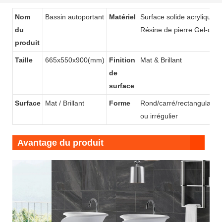
solide KKR-1910
élégantes-2-1748399933122796
Nom
Bassin autoportant
Matériel
Surface solide acrylique /
du
Résine de pierre Gel-coat
produit
Taille
665x550x900(mm)
Finition
Mat & Brillant
de
surface
Surface
Mat / Brillant
Forme
Rond/carré/rectangulaire/
ou irrégulier
Avantage du produit