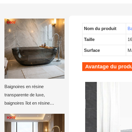
Nom du produit
Ba
Taille
1
Surface
Ma
Avantage du produ
Baignoires en résine
transparente de luxe,
baignoires îlot en résine
transparente pour hôtels et
villas