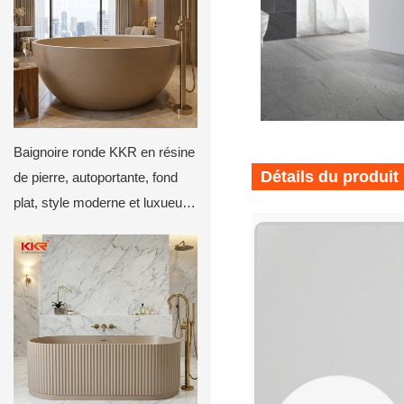
Baignoire ronde KKR en résine
Détails du produit
de pierre, autoportante, fond
plat, style moderne et luxueux,
profonde et circulaire, beige
mat