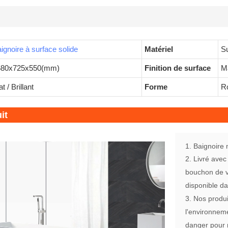
ignoire à surface solide
Matériel
Su
680x725x550(mm)
Finition de surface
Ma
t / Brillant
Forme
Ro
it
1. Baignoire
2. Livré avec
bouchon de v
disponible da
3. Nos produi
l'environneme
danger pour 