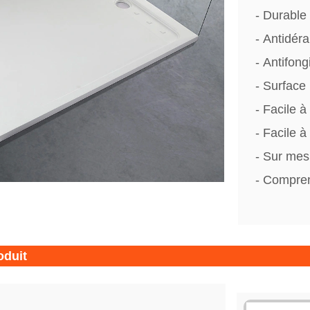
- Durable 
- Antidéra
- Antifong
- Surface
- Facile à
- Facile à 
- Sur mes
- Compren
oduit