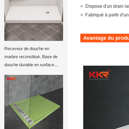
>
Dispose d'un drain la
>
Fabriqué à partir d'un
Avantage du produ
Receveur de douche en
marbre reconstitué. Base de
douche durable en surface
solide avec revêtement
antidérapant. Dimensions sur
mesure disponibles.