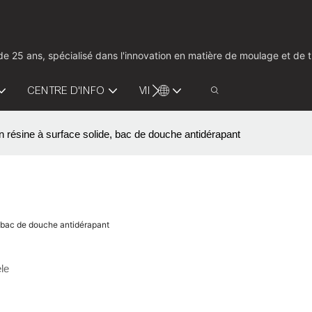
us de 25 ans, spécialisé dans l'innovation en matière de moulage et d
CENTRE D'INFO
VIDÉO
CONTACTEZ-NOUS
 résine à surface solide, bac de douche antidérapant
, bac de douche antidérapant
le