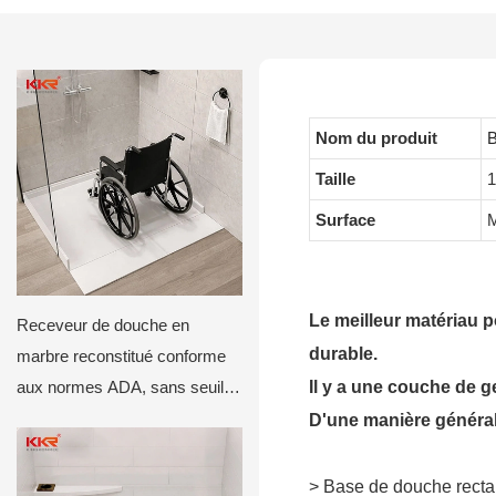
Nom du produit
B
Taille
Surface
M
Le meilleur matériau p
Receveur de douche en
durable.
marbre reconstitué conforme
Il y a une couche de ge
aux normes ADA, sans seuil,
pour salles de bains
D'une manière générale
accessibles
> Base de douche rectan