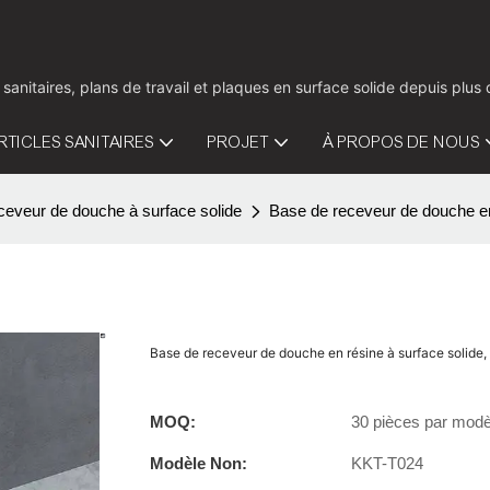
 sanitaires, plans de travail et plaques en surface solide depuis pl
RTICLES SANITAIRES
PROJET
À PROPOS DE NOUS
eveur de douche à surface solide
Base de receveur de douche en
Base de receveur de douche en résine à surface solide
MOQ:
30 pièces par modè
Modèle Non:
KKT-T024