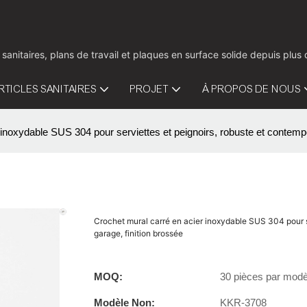
 sanitaires, plans de travail et plaques en surface solide depuis pl
RTICLES SANITAIRES
PROJET
À PROPOS DE NOUS
inoxydable SUS 304 pour serviettes et peignoirs, robuste et contempora
Crochet mural carré en acier inoxydable SUS 304 pour ser
garage, finition brossée
MOQ:
30 pièces par modè
Modèle Non:
KKR-3708