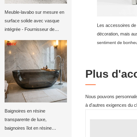
Meuble-lavabo sur mesure en
surface solide avec vasque
Les accessoires de 
intégrée - Fournisseur de
décoration, mais au
meubles-lavabos pour hôtels
sentiment de bonhe
de luxe
Plus d'ac
Nous pouvons personnaliser
à d'autres exigences du cli
Baignoires en résine
transparente de luxe,
baignoires îlot en résine
transparente pour hôtels et