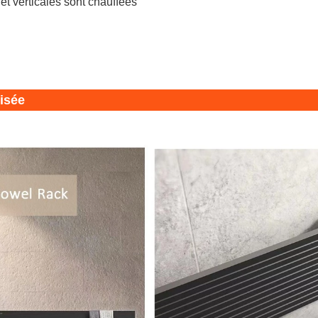
et verticales sont chauffées
isée