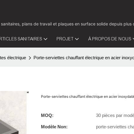
 sanitaires, plans de travail et plaques en surface solide depuis pl
RTICLES SANITAIRES
PROJET
À PROPOS DE NOUS
tes électrique
Porte-serviettes chauffant électrique en acier inoxyd
Porte-serviettes chauffant électrique en acier inoxydabl
MOQ:
30 pièces par modè
Modèle Non:
porte-serviettes cha