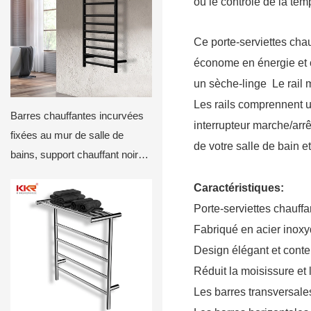
ou le contrôle de la tem
Ce porte-serviettes chau
économe en énergie et c
un sèche-linge
Le rail 
Les rails comprennent 
Barres chauffantes incurvées
interrupteur marche/arr
fixées au mur de salle de
de votre salle de bain et
bains, support chauffant noir
pour sèche-serviettes
Caractéristiques:
Porte-serviettes chauffa
Fabriqué en acier inoxy
Design élégant et cont
Réduit la moisissure et 
Les barres transversale