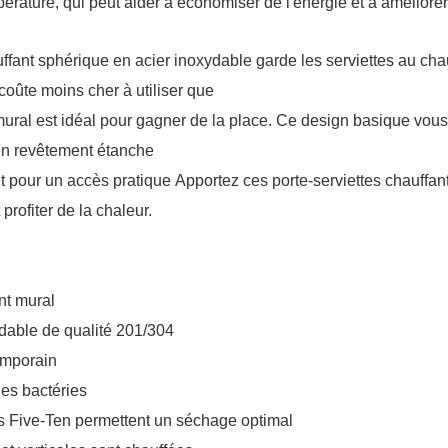
pérature, qui peut aider à économiser de l'énergie et à améliore
ffant sphérique en acier inoxydable garde les serviettes au chau
oûte moins cher à utiliser que
mural est idéal pour gagner de la place. Ce design basique vous 
un revêtement étanche
êt pour un accès pratique Apportez ces porte-serviettes chauffan
 profiter de la chaleur.
nt mural
dable de qualité 201/304
emporain
les bactéries
s Five-Ten permettent un séchage optimal