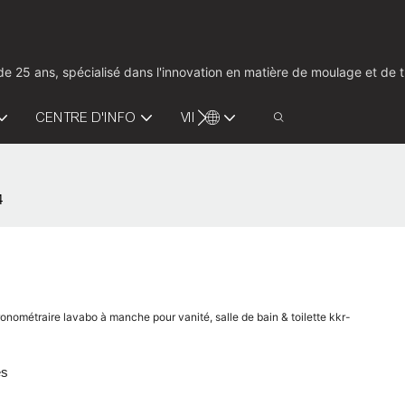
us de 25 ans, spécialisé dans l'innovation en matière de moulage et d
CENTRE D'INFO
VIDÉO
CONTACTEZ-NOUS
4
onométraire lavabo à manche pour vanité, salle de bain & toilette kkr-
es