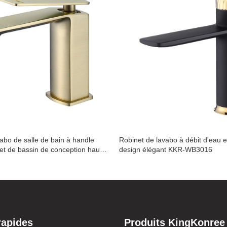
abo de salle de bain à handle
Robinet de lavabo à débit d'eau e
t de bassin de conception haut
design élégant KKR-WB3016
R-WB3018
rapides
Produits KingKonree