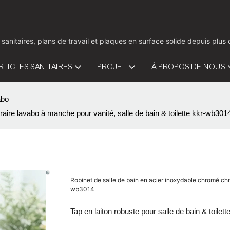
 sanitaires, plans de travail et plaques en surface solide depuis pl
RTICLES SANITAIRES
PROJET
À PROPOS DE NOUS
abo
aire lavabo à manche pour vanité, salle de bain & toilette kkr-wb301
Robinet de salle de bain en acier inoxydable chromé chr
wb3014
Tap en laiton robuste pour salle de bain & toilett