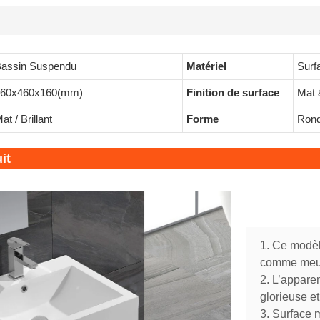
assin Suspendu
Matériel
Surf
560x460x160(mm)
Finition de surface
Mat &
at / Brillant
Forme
Rond/
it
1. Ce modèl
comme meub
2. L’appare
glorieuse et
3. Surface m