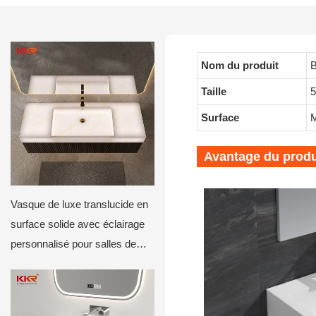
Nom du produit
B
Taille
Surface
M
Avantage du produ
Vasque de luxe translucide en
surface solide avec éclairage
personnalisé pour salles de
bains d'hôtels et de villas