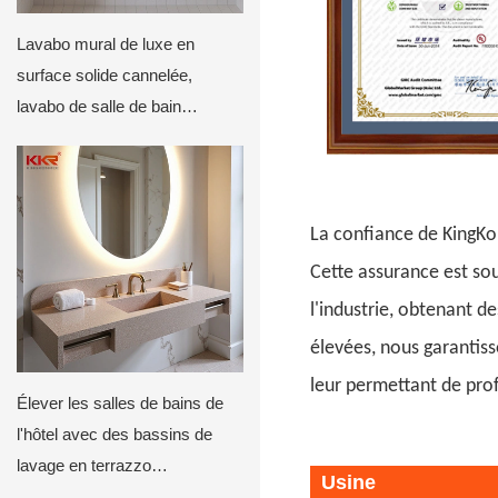
Lavabo mural de luxe en
surface solide cannelée,
lavabo de salle de bain
personnalisé avec dos incurvé
par KKR
La confiance de KingKon
Cette assurance est so
l'industrie, obtenant d
élevées, nous garantisso
leur permettant de prof
Élever les salles de bains de
l'hôtel avec des bassins de
lavage en terrazzo
Usine
personnalisés