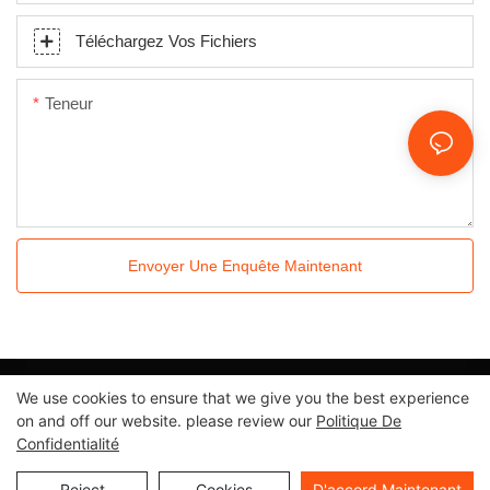
Téléchargez Vos Fichiers
Teneur
Envoyer Une Enquête Maintenant
We use cookies to ensure that we give you the best experience
Tous droits réservés © 2024 Kingkonree International China
on and off our website. please review our
Politique De
Surface Industrial Co., Ltd |
Politique de confidentialité
Plan du
Confidentialité
site
Reject
Cookies
D'accord Maintenant