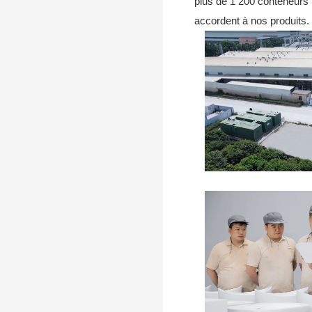
plus de 1 200 conteneurs p
élégantes-2-
accordent à nos produits.
1748399933122796