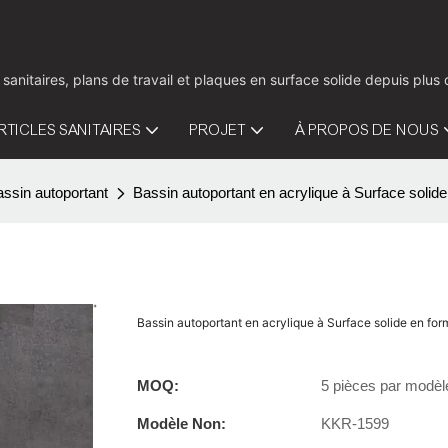
 sanitaires, plans de travail et plaques en surface solide depuis pl
RTICLES SANITAIRES
PROJET
À PROPOS DE NOUS
ssin autoportant
Bassin autoportant en acrylique à Surface soli
Bassin autoportant en acrylique à Surface solide en f
MOQ:
5 pièces par modèl
Modèle Non:
KKR-1599