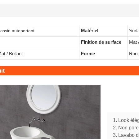
Matériel
Surf
assin autoportant
Finition de surface
Mat &
at / Brillant
Forme
Rond/
it
1. Look élé
2. Non poreu
3. Lavabo d