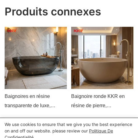
Produits connexes
Baignoires en résine
Baignoire ronde KKR en
transparente de luxe,
résine de pierre,
baignoires îlot en résine
autoportante, fond plat, style
transparente pour hôtels et
moderne et luxueux,
We use cookies to ensure that we give you the best experience
Tous droits réservés © 2024 Kingkonree International China
on and off our website. please review our
Politique De
villas
profonde et circulaire, beige
Confidentialité