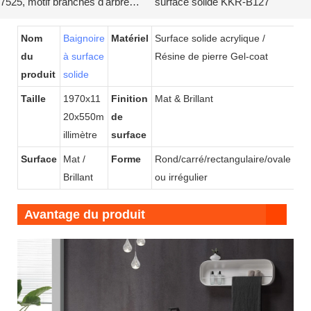
7525, motif branches d'arbre
surface solide KKR-B127
KKR-B114
Nom
Baignoire
Matériel
Surface solide acrylique /
du
à surface
Résine de pierre Gel-coat
produit
solide
Taille
1970x11
Finition
Mat & Brillant
20x550m
de
illimètre
surface
Surface
Mat /
Forme
Rond/carré/rectangulaire/ovale
Brillant
ou irrégulier
Avantage du produit