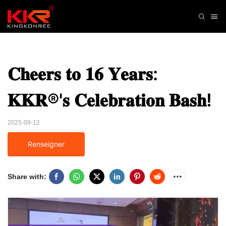
𝐂𝐡𝐞𝐞𝐫𝐬 𝐭𝐨 𝟏𝟔 𝐘𝐞𝐚𝐫𝐬: 
𝐊𝐊𝐑®'𝐬 𝐂𝐞𝐥𝐞𝐛𝐫𝐚𝐭𝐢𝐨𝐧 𝐁𝐚𝐬𝐡!
2025-09-12
Renseigner
Share with: