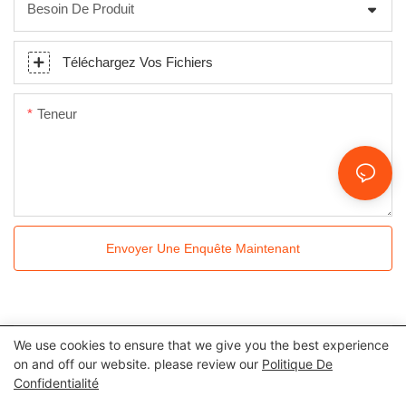
Besoin De Produit
Téléchargez Vos Fichiers
Teneur
Envoyer Une Enquête Maintenant
We use cookies to ensure that we give you the best experience
Tous droits réservés © 2024 Kingkonree International China
on and off our website. please review our
Politique De
Confidentialité
Surface Industrial Co., Ltd |
Politique de confidentialité
Plan du