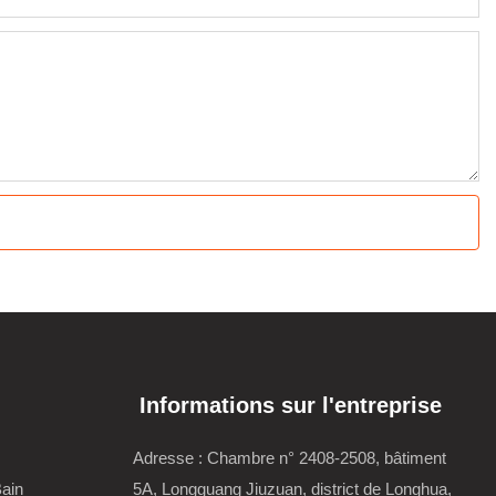
Informations sur l'entreprise
Adresse : Chambre n° 2408-2508, bâtiment
Bain
5A, Longguang Jiuzuan, district de Longhua,