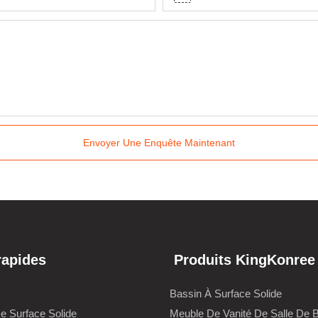
Envoyer Une Enquête Maintenant
rapides
Produits KingKonree
Bassin À Surface Solide
De Surface Solide
Meuble De Vanité De Salle De 