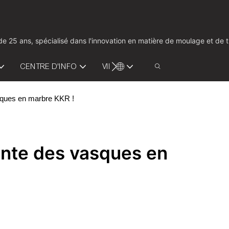
us de 25 ans, spécialisé dans l'innovation en matière de moulage et d
CENTRE D'INFO
VIDÉO
CONTACTEZ-NOUS
asques en marbre KKR !
ante des vasques en 