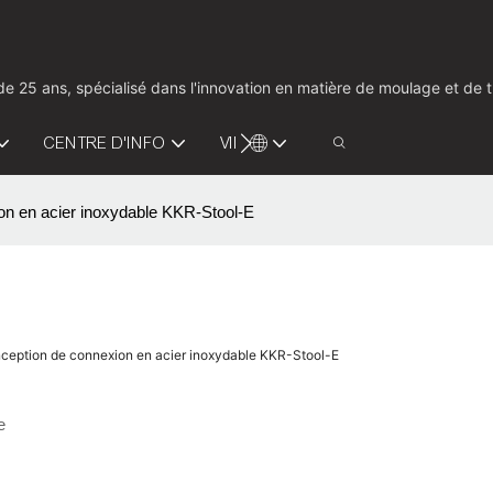
us de 25 ans, spécialisé dans l'innovation en matière de moulage et d
CENTRE D'INFO
VIDÉO
CONTACTEZ-NOUS
ion en acier inoxydable KKR-Stool-E
onception de connexion en acier inoxydable KKR-Stool-E
e