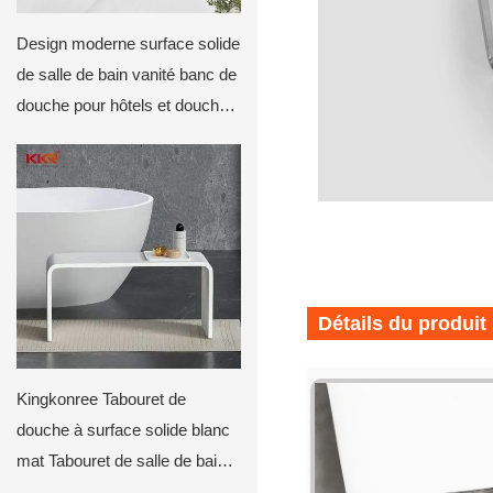
Design moderne surface solide
de salle de bain vanité banc de
douche pour hôtels et douches
privées kkr-tool-e
Détails du produit
Kingkonree Tabouret de
douche à surface solide blanc
mat Tabouret de salle de bain
KKR-Stool-l