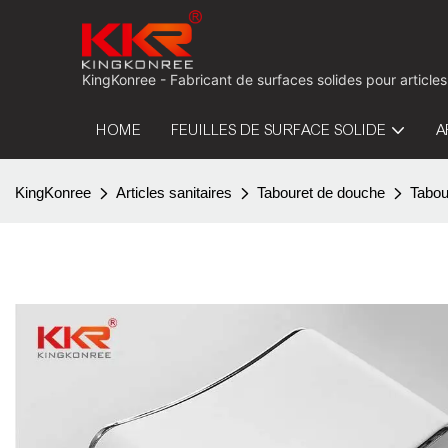
KingKonree - Fabricant de surfaces solides pour articles
HOME
FEUILLES DE SURFACE SOLIDE
A
KingKonree
Articles sanitaires
Tabouret de douche
Tabou