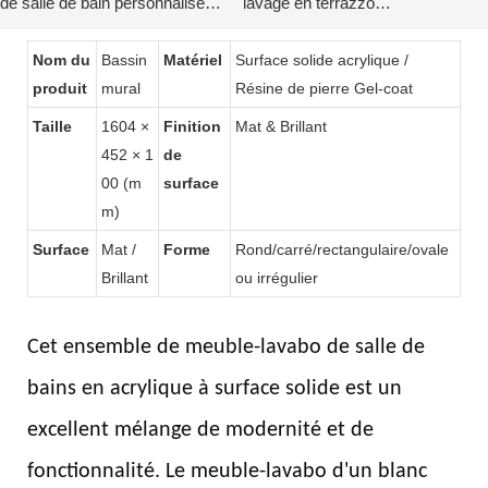
de salle de bain personnalisé
lavage en terrazzo
avec dos incurvé par KKR
personnalisés
Nom du
Bassin
Matériel
Surface solide acrylique /
produit
mural
Résine de pierre Gel-coat
Taille
1604 ×
Finition
Mat & Brillant
452 × 1
de
00 (m
surface
m)
Surface
Mat /
Forme
Rond/carré/rectangulaire/ovale
Brillant
ou irrégulier
Cet ensemble de meuble-lavabo de salle de
bains en acrylique à surface solide est un
excellent mélange de modernité et de
fonctionnalité. Le meuble-lavabo d'un blanc