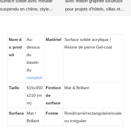
surface solide avec meuble
avec finition graphite luxueuse
suspendu en chêne, style
pour projets d'hôtels, villas et
minimaliste, par KKR
appartements modernes
Nom d
Au-
Matériel
Surface solide acrylique /
u prod
dessus
Résine de pierre Gel-coat
uit
du
bassin
du
comptoir
Taille
615x350
Finition
Mat & Brillant
x210 (m
de
m)
surface
Surface
Mat /
Forme
Rond/carré/rectangulaire/ovale
Brillant
ou irrégulier