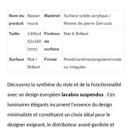
lavabo miroir pour salle de bain
de l'hôtel KKR-M8818-2
Nom du
Bassin
Matériel
Surface solide acrylique /
produit
mural
Résine de pierre Gel-coat
Taille
1406x4
Finition
Mat & Brillant
52x160
de
(mm)
surface
Surface
Mat /
Forme
Rond/carré/rectangulaire/ovale
Brillant
ou irrégulier
Découvrez la synthèse du style et de la fonctionnalité
avec un design européen
lavabos suspendus
. Ces
luminaires élégants incarnent l'essence du design
minimaliste et constituent un choix idéal pour le
designer exigeant, le distributeur avant-gardiste et