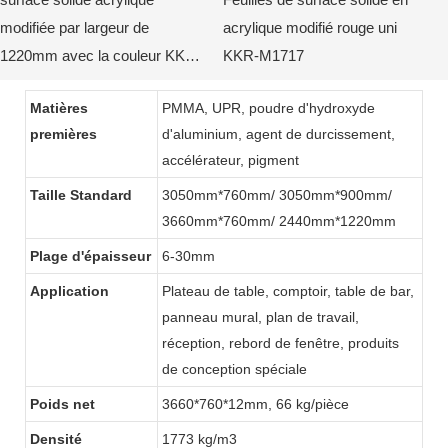
modifiée par largeur de
acrylique modifié rouge uni
1220mm avec la couleur KKR-
KKR-M1717
M de puces2038
Matières
PMMA, UPR, poudre d'hydroxyde
premières
d'aluminium, agent de durcissement,
accélérateur, pigment
Taille Standard
3050mm*760mm/ 3050mm*900mm/
3660mm*760mm/ 2440mm*1220mm
Plage d'épaisseur
6-30mm
Application
Plateau de table, comptoir, table de bar,
panneau mural, plan de travail,
réception, rebord de fenêtre, produits
de conception spéciale
Poids net
3660*760*12mm, 66 kg/pièce
Densité
1773 kg/m3